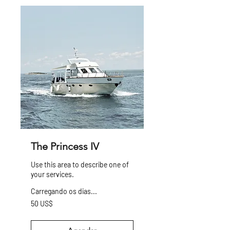
The Princess IV
Use this area to describe one of
your services.
Carregando os dias...
50
50 US$
dólares
dos
Estados
Unidos