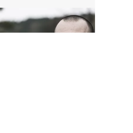
Capitão Phill
Eu sou um parágrafo. Clique aqui
para adicionar seu próprio texto e
editar-me. Permita que seus
usuários conheçam você.